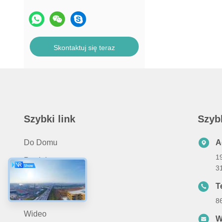
Skontaktuj się teraz
Szybki link
Szyb
Do Domu
A
19
Produkty
3
O Nas
Te
Zastosowanie
8
Wideo
W