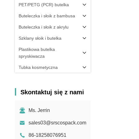
PET/PETG (PCR) butelka
Buteleczka i słoik z bambusa
Buteleczka i słoik z akrylu
Szklany słoik i butelka
Plastikowa butelka
spryskiwacza
Tubka kosmetyczna
Pudełko i butelka na paznokcie
Składnik opakowania
Skontaktuj się z nami
Inni
Ms. Jerrin
sales03@srscospack.com
86-18258076951