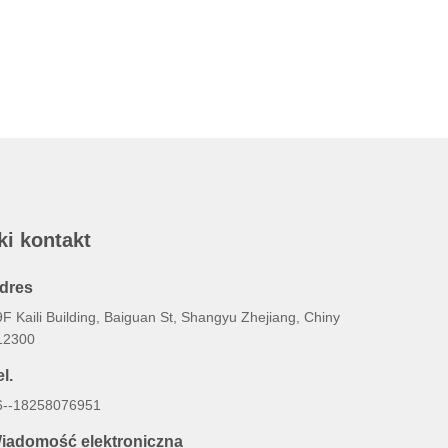
ki kontakt
dres
F Kaili Building, Baiguan St, Shangyu Zhejiang, Chiny
12300
l.
6--18258076951
iadomość elektroniczna