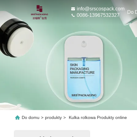
info@srscospack.com
Do 
0086-13967532327
Do domu
>
produkty
>
Kulka rolkowa Produkty online