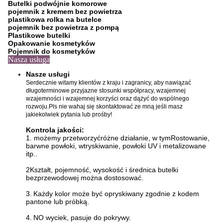
Butelki podwójnie komorowe
pojemnik z kremem bez powietrza
plastikowa rolka na butelce
pojemnik bez powietrza z pompą
Plastikowe butelki
Opakowanie kosmetyków
Pojemnik do kosmetyków
Nasza usługa
Nasze usługi
Serdecznie witamy klientów z kraju i zagranicy, aby nawiązać
długoterminowe przyjazne stosunki współpracy, wzajemnej
wzajemności i wzajemnej korzyści oraz dążyć do wspólnego
rozwoju.Pls nie wahaj się skontaktować ze mną jeśli masz
jakiekolwiek pytania lub prośby!
Kontrola jakości:
1. możemy przetworzyć
różne działanie, w tym
Rostowanie,
barwne powłoki, wtryskiwanie, powłoki UV i metalizowane
itp.
.
2Kształt, pojemność, wysokość i średnica butelki
bezprzewodowej można dostosować.
3.
Każdy kolor może być opryskiwany zgodnie z kodem
pantone lub próbką.
4.
N
O wyciek, pasuje do pokrywy.