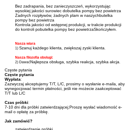
Bez zadrapania, bez zanieczyszczeń, wykorzystując
wysokiej jakości surowiec do
butelka pompy bez powietrza
Żadnych rozpływów, żadnych plam w naszych
butelka
pompy bez powietrza
Kontrola jakości od wstępnej produkcji, w trakcie produkcji
do kontroli po
butelka pompy bez powietrza
Skończyłem.
Nasza wiara
Szanuj każdego klienta, zwiększaj zyski klienta.
1)
Nasza filozofia obsługi:
Najlepsza obsługa, szybka reakcja, szybka akcja.
2) Dawać
Częste pytania
Częste pytania
Wypłata
:
Zazwyczaj akceptujemy T/T, L/C, prosimy o wysłanie e-maila, aby
wynegocjować termin płatności, jeśli nie możecie zaakceptować
T/T lub L/C
Czas próbki
:
7-10 dni dla próbki zatwierdzającej;
Proszę wysłać wiadomość e-
mail o opłatę za próbkę.
Jak zamówić?
zatwierdzenie próbki