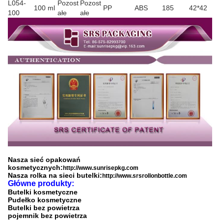
L054-
Pozost
Pozost
100 ml
PP
ABS
185
42*42
100
ałe
ałe
Nasza sieć opakowań
kosmetycznych:
http://www.sunrisepkg.com
Nasza rolka na sieci butelki:
http://www.srsrollonbottle.com
Główne produkty:
Butelki kosmetyczne
Pudełko kosmetyczne
Butelki bez powietrza
pojemnik bez powietrza