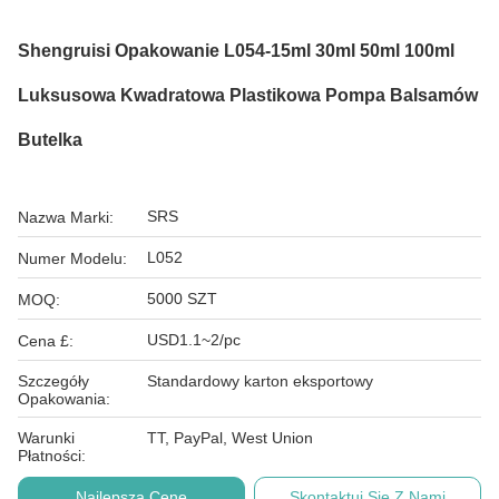
Shengruisi Opakowanie L054-15ml 30ml 50ml 100ml
Luksusowa Kwadratowa Plastikowa Pompa Balsamów
Butelka
SRS
Nazwa Marki:
L052
Numer Modelu:
5000 SZT
MOQ:
USD1.1~2/pc
Cena £:
Szczegóły
Standardowy karton eksportowy
Opakowania:
Warunki
TT, PayPal, West Union
Płatności:
Najlepszą Cenę
Skontaktuj Się Z Nami