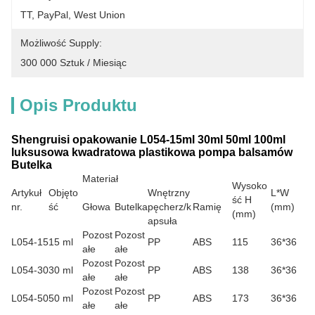
TT, PayPal, West Union
Możliwość Supply:
300 000 Sztuk / Miesiąc
Opis Produktu
Shengruisi opakowanie L054-15ml 30ml 50ml 100ml
luksusowa kwadratowa plastikowa pompa balsamów
Butelka
Materiał
Wysoko
Artykuł
Objęto
Wnętrzny
L*W
ść H
nr.
ść
Głowa
Butelka
pęcherz/k
Ramię
(mm)
(mm)
apsuła
Pozost
Pozost
L054-15
15 ml
PP
ABS
115
36*36
ałe
ałe
Pozost
Pozost
L054-30
30 ml
PP
ABS
138
36*36
ałe
ałe
Pozost
Pozost
L054-50
50 ml
PP
ABS
173
36*36
ałe
ałe