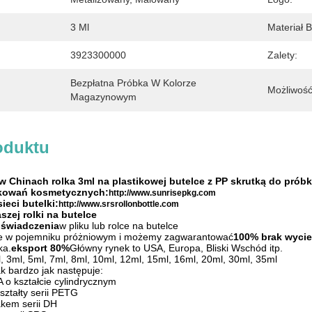
3 Ml
Materiał B
3923300000
Zalety:
Bezpłatna Próbka W Kolorze 
Możliwość
Magazynowym
oduktu
 Chinach rolka 3ml na plastikowej butelce z PP skrutką do próbk
akowań kosmetycznych:
http://www.sunrisepkg.com
ieci butelki:
http://www.srsrollonbottle.com
aszej rolki na butelce
oświadczenia
w pliku lub rolce na butelce
e w pojemniku próżniowym i możemy zagwarantować
100% brak wyci
ka.
eksport 80%
Główny rynek to USA, Europa, Bliski Wschód itp.
 3ml, 5ml, 7ml, 8ml, 10ml, 12ml, 15ml, 16ml, 20ml, 30ml, 35ml
ak bardzo jak następuje:
A o kształcie cylindrycznym
ształty serii PETG
akem serii DH