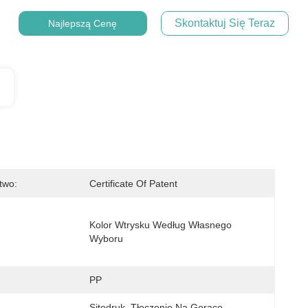
Skontaktuj Się Teraz
Najlepszą Cenę
two:
Certificate Of Patent
Kolor Wtrysku Według Własnego 
Wyboru
PP
Sitodruk, Tłoczenie Na Gorąco