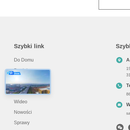
Szybki link
Szyb
Do Domu
A
19
Produkty
3
O Nas
Te
Zastosowanie
8
Wideo
W
Nowości
s
Sprawy