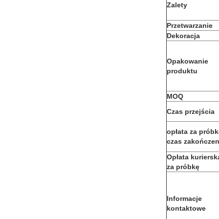
Zalety
Przetwarzanie
Dekoracja
Opakowanie
produktu
MOQ
Czas przejścia
opłata za próbk
czas zakończen
Opłata kuriersk
za próbkę
Informacje
kontaktowe