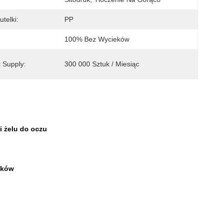
utelki:
PP
100% Bez Wycieków
 Supply:
300 000 Sztuk / Miesiąc
i żelu do oczu
eków