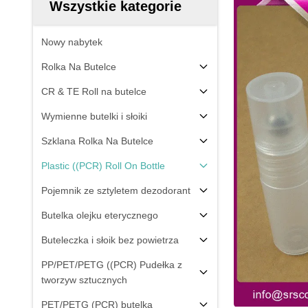
Wszystkie kategorie
Nowy nabytek
Rolka Na Butelce
CR & TE Roll na butelce
Wymienne butelki i słoiki
Szklana Rolka Na Butelce
Plastic ((PCR) Roll On Bottle
Pojemnik ze sztyletem dezodorant
Butelka olejku eterycznego
Buteleczka i słoik bez powietrza
PP/PET/PETG ((PCR) Pudełka z
tworzyw sztucznych
PET/PETG (PCR) butelka