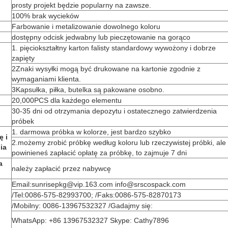
prosty projekt będzie popularny na zawsze.
100% brak wycieków
Farbowanie i metalizowanie dowolnego koloru
dostępny odcisk jedwabny lub pieczętowanie na gorąco
1. pięciokształtny karton falisty standardowy wywożony i dobrze
zapięty
2Znaki wysyłki mogą być drukowane na kartonie zgodnie z
wymaganiami klienta.
3Kapsułka, piłka, butelka są pakowane osobno.
20,000PCS dla każdego elementu
30-35 dni od otrzymania depozytu i ostatecznego zatwierdzenia
próbek
1. darmowa próbka w kolorze, jest bardzo szybko
ę i
2.możemy zrobić próbkę według koloru lub rzeczywistej próbki, ale
ia
powinieneś zapłacić opłatę za próbkę, to zajmuje 7 dni
a
należy zapłacić przez nabywcę
Email:sunrisepkg@vip.163.com info@srscospack.com
/Tel:0086-575-82993700; /Faks:0086-575-82870173
/Mobilny: 0086-13967532327 /Gadajmy się:
WhatsApp: +86 13967532327 Skype: Cathy7896