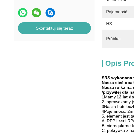
Pojemność:
HS:
Skontaktuj się teraz
Próbka:
Opis Pr
SRS
wykonana w
Nasza sieć op
Nasza rolka na s
/przywilej dla n
1Mamy.
12 lat d
2- sprawdzamy j
3Nasza butelecz
4Pojemność: 2ml,
5. element jest t
A. RPP i serii RP
B. nieregularne k
C. pokrywka z h