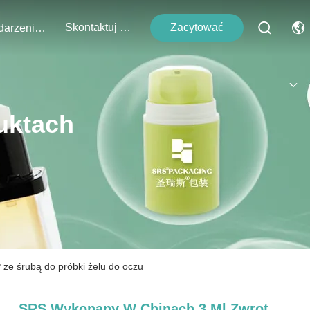
Skontaktuj Się Z Nami
Zacytować
Wydarzenia
uktach
 ze śrubą do próbki żelu do oczu
SRS Wykonany W Chinach 3 Ml Zwrot