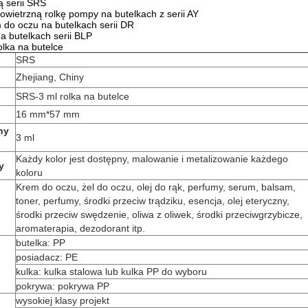
ą serii SRS
owietrzną rolkę pompy na butelkach z serii AY
m do oczu na butelkach serii DR
na butelkach serii BLP
lka na butelce
SRS
Zhejiang, Chiny
SRS-3 ml rolka na butelce
16 mm*57 mm
ny
3 ml
Każdy kolor jest dostępny, malowanie i metalizowanie każdego
y
koloru
Krem do oczu, żel do oczu, olej do rąk, perfumy, serum, balsam,
toner, perfumy, środki przeciw trądziku, esencja, olej eteryczny,
środki przeciw swędzenie, oliwa z oliwek, środki przeciwgrzybicze,
aromaterapia, dezodorant itp.
butelka: PP
posiadacz: PE
kulka: kulka stalowa lub kulka PP do wyboru
pokrywa: pokrywa PP
wysokiej klasy projekt