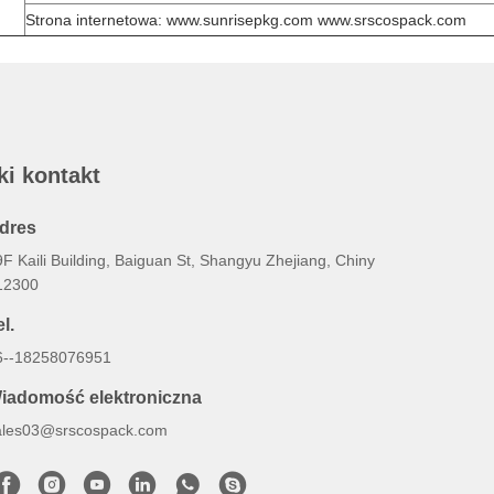
Strona internetowa: www.sunrisepkg.com www.srscospack.com
ki kontakt
dres
F Kaili Building, Baiguan St, Shangyu Zhejiang, Chiny
12300
l.
6--18258076951
iadomość elektroniczna
ales03@srscospack.com