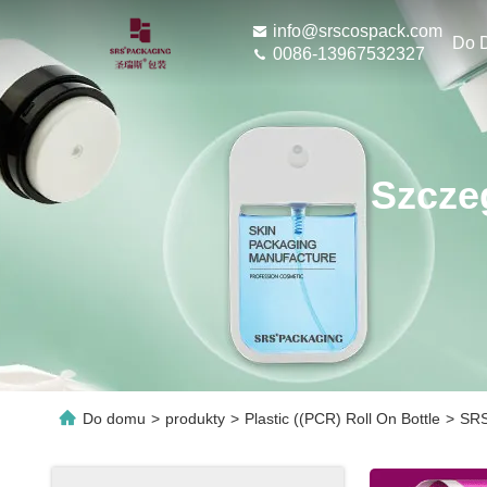
info@srscospack.com
Do 
0086-13967532327
Szcze
Do domu
>
produkty
>
Plastic ((PCR) Roll On Bottle
>
SRS