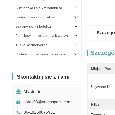
Buteleczka i słoik z bambusa
Buteleczka i słoik z akrylu
Szklany słoik i butelka
Szczegó
Plastikowa butelka spryskiwacza
Tubka kosmetyczna
Szczegó
Pudełko i butelka na paznokcie
Składnik opakowania
Miejsce Pocho
Inni
Skontaktuj się z nami
Używane Do::
Ms. Jerrin
sales03@srscospack.com
Piłka:
86-18258076951
Techniczne: