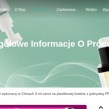
Domu
O Nas
Zastosowanie
Wideo
Produkty
gółowe Informacje O Prod
 wykonany w Chinach 3 ml zwrot na plastikowej butelce z pokrywką PP