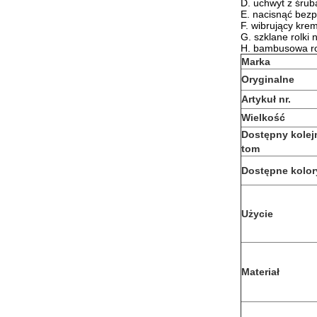
D. uchwyt z śrub
E. nacisnąć bezp
F. wibrujący kre
G. szklane rolki 
H. bambusowa ro
Marka
Oryginalne
Artykuł nr.
Wielkość
Dostępny kolej
tom
Dostępne kolor
Użycie
Materiał