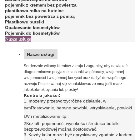
pojemnik z kremem bez powietrza
plastikowa rolka na butelce
pojemnik bez powietrza z pompą
Plastikowe butelki
Opakowanie kosmetyków
Pojemnik do kosmetyków
Nasza usługa
Nasze usługi
Serdecznie witamy klientów z kraju i zagranicy, aby nawiązać
długoterminowe przyjazne stosunki współpracy, wzajemnej
wzajemności i wzajemnej korzyści oraz dążyć do wspólnego
rozwoju.Pls nie wahaj się skontaktować ze mną jeśli masz
jakiekolwiek pytania lub prośby!
Kontrola jakości:
1. możemy przetworzyć
różne działanie, w
tym
Rostowanie, barwne powłoki, wtryskiwanie, powłoki
UV i metalizowane itp.
.
2Kształt, pojemność, wysokość i średnica butelki
bezprzewodowej można dostosować.
3.
Każdy kolor może być opryskiwany zgodnie z kodem