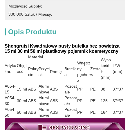
Możliwość Supply:
300 000 Sztuk / Miesiąc
Opis Produktu
Shengruisi Kwadratowy pusty butelka bez powietrza
15 ml 30 ml 50 ml plastikowy pojemnik kosmetyczny
Materiał
Wyso
Wnętrz
Artyku
Objęt
kość
L*W
Pokry
Przyci
Butelk
ny
Zesta
ł nr.
ość
H
(mm)
Ramię
cie
sk
a
pęcher
w
(mm)
z
A054-
Alumi
Pozost
15 ml
ABS
ABS
PP
PE
98
37*37
15
niowe
ałe
A054-
Alumi
Pozost
30 ml
ABS
ABS
PP
PE
125
37*37
30
niowe
ałe
A054-
Alumi
Pozost
50 ml
ABS
ABS
PP
PE
164
37*37
50
niowe
ałe