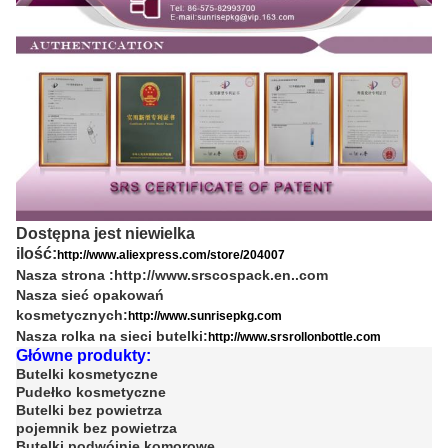
Dostępna jest niewielka
ilość:
http://www.aliexpress.com/store/204007
Nasza strona :
http://www.srscospack.en..com
Nasza sieć opakowań
kosmetycznych:
http://www.sunrisepkg.com
Nasza rolka na sieci butelki:
http://www.srsrollonbottle.com
Główne produkty:
Butelki kosmetyczne
Pudełko kosmetyczne
Butelki bez powietrza
pojemnik bez powietrza
Butelki podwójnie komorowe