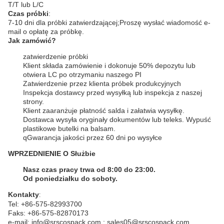
T/T lub L/C
Czas próbki
:
7-10 dni dla próbki zatwierdzającej;
Proszę wysłać wiadomość e-
mail o opłatę za próbkę.
Jak zamówić?
zatwierdzenie próbki
Klient składa zamówienie i dokonuje 50% depozytu lub
otwiera LC po otrzymaniu naszego PI
Zatwierdzenie przez klienta próbek produkcyjnych
Inspekcja dostawcy przed wysyłką lub inspekcja z naszej
strony.
Klient zaaranżuje płatność salda i załatwia wysyłkę.
Dostawca wysyła oryginały dokumentów lub teleks. Wypuść
plastikowe butelki na balsam.
q
Gwarancja jakości przez 60 dni po wysyłce
WPRZEDNIENIE O Służbie
Nasz czas pracy trwa od 8:00 do 23:00.
Od poniedziałku do soboty.
Kontakty
:
Tel: +86-575-82993700
Faks: +86-575-82870173
e-mail: info@srscospack.com ; sales05@srscospack.com