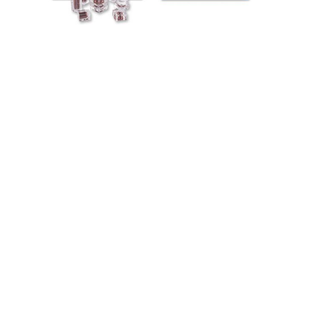
Szybki kontakt
Adres
19F Kaili Building, Baiguan St, Shangyu Zhejiang, Chiny
312300
Tel.
86--18258076951
Wiadomość elektroniczna
sales03@srscospack.com