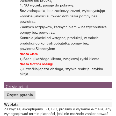
pantone lub próbką.
4.
N
O wyciek, pasuje do pokrywy.
Bez zadrapania, bez zanieczyszczeń, wykorzystując
wysokiej jakości surowiec do
butelka pompy bez
powietrza
Żadnych rozpływów, żadnych plam w naszych
butelka
pompy bez powietrza
Kontrola jakości od wstępnej produkcji, w trakcie
produkcji do kontroli po
butelka pompy bez
powietrza
Skończyłem.
Nasza wiara
Szanuj każdego klienta, zwiększaj zyski klienta.
1)
Nasza filozofia obsługi:
Najlepsza obsługa, szybka reakcja, szybka
2) Dawać
akcja.
Częste pytania
Częste pytania
Wypłata
:
Zazwyczaj akceptujemy T/T, L/C, prosimy o wysłanie e-maila, aby
wynegocjować termin płatności, jeśli nie możecie zaakceptować